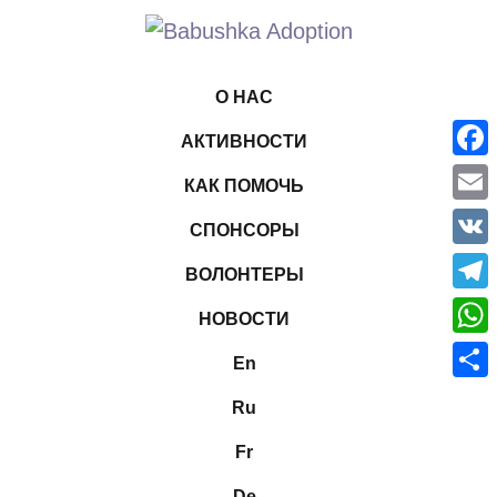
О НАС
АКТИВНОСТИ
Face
КАК ПОМОЧЬ
Emai
СПОНСОРЫ
VK
ВОЛОНТЕРЫ
Tele
НОВОСТИ
What
En
Отпр
Ru
Fr
De