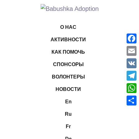
О НАС
АКТИВНОСТИ
Face
КАК ПОМОЧЬ
Emai
СПОНСОРЫ
VK
ВОЛОНТЕРЫ
Tele
НОВОСТИ
What
En
Отпр
Ru
Fr
De