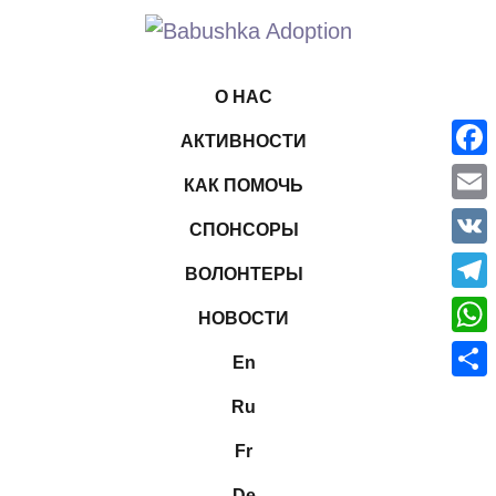
О НАС
АКТИВНОСТИ
Face
КАК ПОМОЧЬ
Emai
СПОНСОРЫ
VK
ВОЛОНТЕРЫ
Tele
НОВОСТИ
What
En
Отпр
Ru
Fr
De