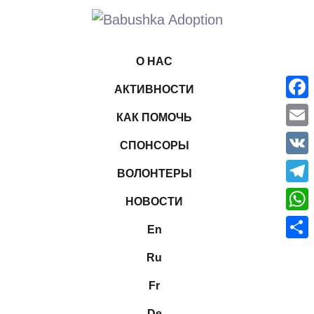
О НАС
АКТИВНОСТИ
Face
КАК ПОМОЧЬ
Emai
СПОНСОРЫ
VK
ВОЛОНТЕРЫ
Tele
НОВОСТИ
What
En
Отпр
Ru
Fr
De