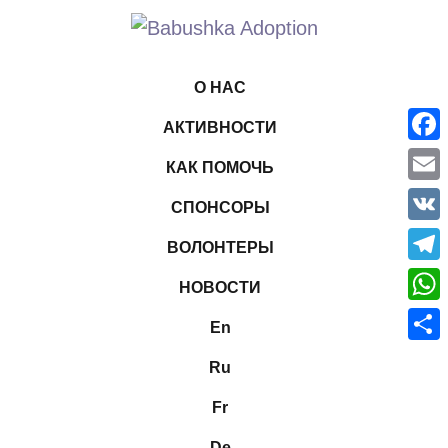
О НАС
АКТИВНОСТИ
Face
КАК ПОМОЧЬ
Emai
СПОНСОРЫ
VK
ВОЛОНТЕРЫ
Tele
НОВОСТИ
What
En
Отпр
Ru
Fr
De